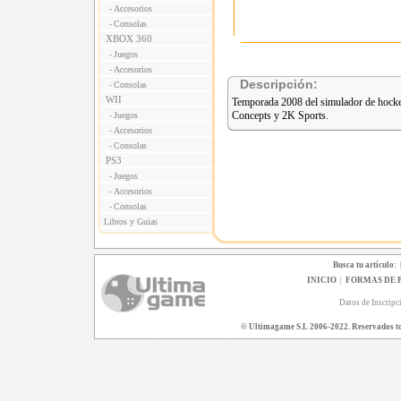
Accesorios
-
Consolas
-
XBOX 360
Juegos
-
Accesorios
-
Descripción:
Consolas
-
WII
Temporada 2008 del simulador de hockey
Concepts y 2K Sports.
Juegos
-
Accesorios
-
Consolas
-
PS3
Juegos
-
Accesorios
-
Consolas
-
Libros y Guias
Busca tu artículo:
INICIO
|
FORMAS DE 
Datos de Inscripc
© Ultimagame S.L 2006-2022. Reservados todo