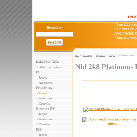
* Las última
Buscador
* Gastos de e
(promoción n
* Los mejore
>
>
>
>
Inicio
VideoJuegos
PlayStation 2
Juegos
Nhl 2k8 Platinum- Ps2
RADIOCONTROL
Nhl 2k8 Platinum- 
Mini Helicóptero
-
PC
Juegos
-
Accesorios
-
PlayStation 2
Juegos
-
Accesorios
-
Consolas
-
Nintendo DS
Juegos
-
Accesorios
-
Consolas
-
PSP
Juegos
-