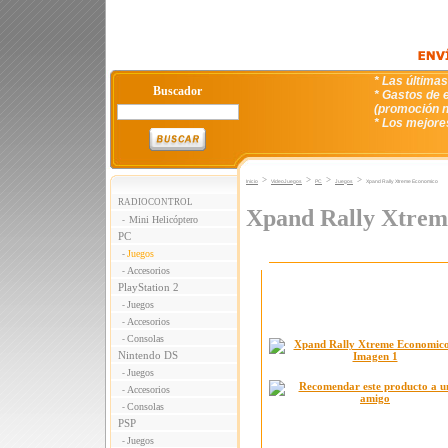
* Las última
Buscador
* Gastos de e
(promoción n
* Los mejore
>
>
>
>
Inicio
VideoJuegos
PC
Juegos
Xpand Rally Xtreme Economico
RADIOCONTROL
Xpand Rally Xtre
Mini Helicóptero
-
PC
Juegos
-
Accesorios
-
PlayStation 2
Juegos
-
Accesorios
-
Consolas
-
Nintendo DS
Juegos
-
Accesorios
-
Consolas
-
PSP
Juegos
-