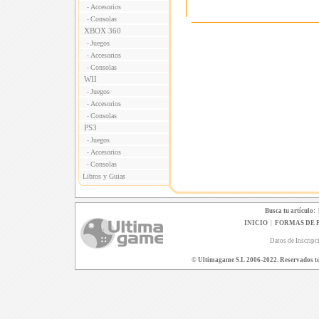
Accesorios
-
Consolas
-
XBOX 360
Juegos
-
Accesorios
-
Consolas
-
WII
Juegos
-
Accesorios
-
Consolas
-
PS3
Juegos
-
Accesorios
-
Consolas
-
Libros y Guias
Busca tu artículo:
INICIO
|
FORMAS DE 
Datos de Inscripc
© Ultimagame S.L 2006-2022. Reservados todo