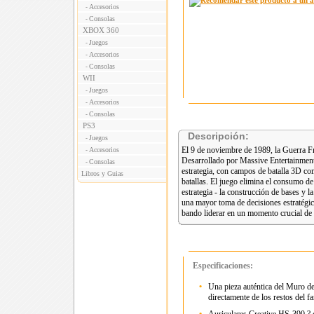
Accesorios
-
Consolas
-
XBOX 360
Juegos
-
Accesorios
-
Consolas
-
WII
Juegos
-
Accesorios
-
Consolas
-
PS3
Descripción:
Juegos
-
El 9 de noviembre de 1989, la Guerra Fría
Accesorios
-
Desarrollado por Massive Entertainment,
Consolas
-
estrategia, con campos de batalla 3D co
Libros y Guias
batallas. El juego elimina el consumo de
estrategia - la construcción de bases y l
una mayor toma de decisiones estratégic
bando liderar en un momento crucial de
Especificaciones:
•
Una pieza auténtica del Muro de 
directamente de los restos del 