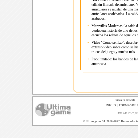
•
Auriculares Creative HS-390 ? 
edición limitada de auriculares
auriculares se ajustan de una ma
auriculares acolchados. La calid
acabados.
•
Maravillas Modernas: la caída d
verdadera historia de uno de los
escucha los relatos de aquellos 
•
Video "Cómo se hizo": descubre 
extenso video sobre cómo se hizo
trucos del juego y mucho más.
•
Pack limitado: los bandos de la
americana.
Busca tu artículo:
INICIO
|
FORMAS DE 
Datos de Inscripc
© Ultimagame S.L 2006-2022. Reservados todo