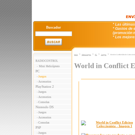
* Las última
Buscador
* Gastos de e
(promoción n
* Los mejore
>
>
>
>
Inicio
VideoJuegos
PC
Juegos
World in Conflict Edición Coleccioni
RADIOCONTROL
World in Conflict E
Mini Helicóptero
-
PC
Juegos
-
Accesorios
-
PlayStation 2
Juegos
-
Accesorios
-
Consolas
-
Nintendo DS
Juegos
-
Accesorios
-
Consolas
-
PSP
Juegos
-