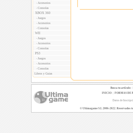
Accesorios
-
Consolas
-
XBOX 360
Juegos
-
Accesorios
-
Consolas
-
WII
Juegos
-
Accesorios
-
Consolas
-
PS3
Juegos
-
Accesorios
-
Consolas
-
Libros y Guias
Busca tu artículo:
INICIO
|
FORMAS DE 
Datos de Inscripc
© Ultimagame S.L 2006-2022. Reservados todo