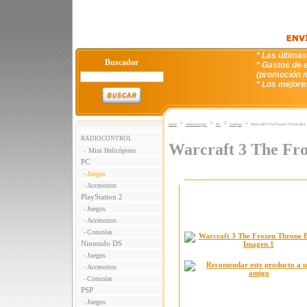
* Las última
Buscador
* Gastos de e
(promoción n
* Los mejore
>
>
>
>
Inicio
VideoJuegos
PC
Juegos
Warcraft 3 The Frozen Throne Bss
RADIOCONTROL
Warcraft 3 The Fr
Mini Helicóptero
-
PC
Juegos
-
Accesorios
-
PlayStation 2
Juegos
-
Accesorios
-
Consolas
-
Nintendo DS
Juegos
-
Accesorios
-
Consolas
-
PSP
Juegos
-