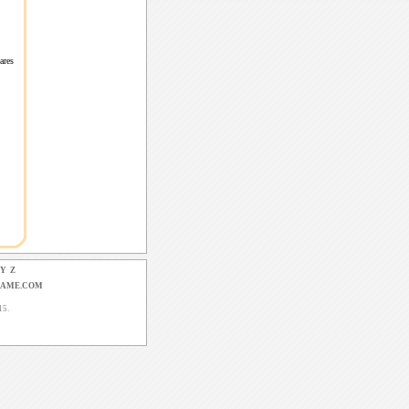
leares
Y
Z
GAME.COM
15.