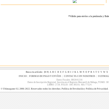
*Válido para envíos a la península y Ba
Busca tu artículo:
[0-9]
A
B
C
D
E
F
G
H
I
J
K
L
M
N
O
P
R
S
T
U
V
W
X
INICIO
|
FORMAS DE PAGO Y ENVÍOS
|
CONTACTA CON NOSOTROS
|
ULTIMA
Datos Fiscales: B92641216
Datos de Inscripción Registral: Inscrita en el Registro Mercantíl de Málaga, TOMO: 38
LIBRO: 2726. FOLIO: 180. HOJA: MA-77524.
© Ultimagame S.L 2006-2022. Reservados todos los derechos. Política de Devolución y Política de Privacidad.