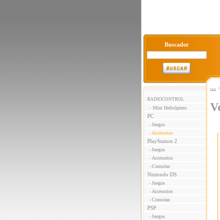
Buscador
Inicio
RADIOCONTROL
V
Mini Helicóptero
-
PC
Juegos
-
Accesorios
-
PlayStation 2
Juegos
-
Accesorios
-
Consolas
-
Nintendo DS
Juegos
-
Accesorios
-
Consolas
-
PSP
Juegos
-