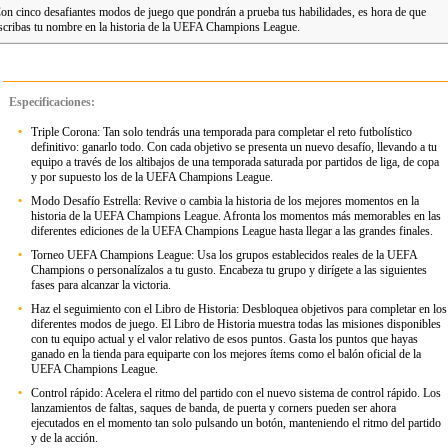
on cinco desafiantes modos de juego que pondrán a prueba tus habilidades, es hora de que
scribas tu nombre en la historia de la UEFA Champions League.
Especificaciones:
•
Triple Corona: Tan solo tendrás una temporada para completar el reto futbolístico
definitivo: ganarlo todo. Con cada objetivo se presenta un nuevo desafío, llevando a tu
equipo a través de los altibajos de una temporada saturada por partidos de liga, de copa
y por supuesto los de la UEFA Champions League.
•
Modo Desafío Estrella: Revive o cambia la historia de los mejores momentos en la
historia de la UEFA Champions League. Afronta los momentos más memorables en las
diferentes ediciones de la UEFA Champions League hasta llegar a las grandes finales.
•
Torneo UEFA Champions League: Usa los grupos establecidos reales de la UEFA
Champions o personalízalos a tu gusto. Encabeza tu grupo y dirígete a las siguientes
fases para alcanzar la victoria.
•
Haz el seguimiento con el Libro de Historia: Desbloquea objetivos para completar en los
diferentes modos de juego. El Libro de Historia muestra todas las misiones disponibles
con tu equipo actual y el valor relativo de esos puntos. Gasta los puntos que hayas
ganado en la tienda para equiparte con los mejores ítems como el balón oficial de la
UEFA Champions League.
•
Control rápido: Acelera el ritmo del partido con el nuevo sistema de control rápido. Los
lanzamientos de faltas, saques de banda, de puerta y corners pueden ser ahora
ejecutados en el momento tan solo pulsando un botón, manteniendo el ritmo del partido
y de la acción.