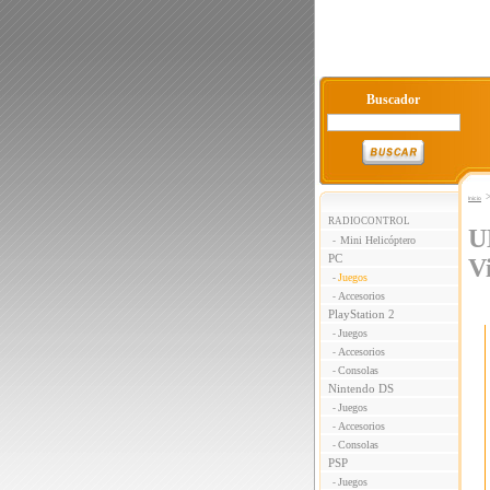
Buscador
Inicio
RADIOCONTROL
U
Mini Helicóptero
-
PC
V
Juegos
-
Accesorios
-
PlayStation 2
Juegos
-
Accesorios
-
Consolas
-
Nintendo DS
Juegos
-
Accesorios
-
Consolas
-
PSP
Juegos
-