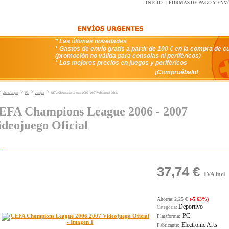
INICIO
|
FORMAS DE PAGO Y ENV
* Las últimas novedades
* Gastos de envío gratis a partir de 100 € en la compra de c
(promoción no válida para consolas ni periféricos)
* Los mejores precios en juegos y periféricos
¡Compruébalo!
>
>
>
>
VideoJuegos
PC
Juegos
UEFA Champions League 2006 - 2007 Videojuego Oficial
EFA Champions League 2006 - 2007
ideojuego Oficial
37,74 €
IVA incl
Ahorras 2,25 €
(-5,63%)
Deportivo
Categoria:
PC
Plataforma:
Electronic Arts
Fabricante: