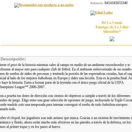
8414185033340
Referencia:
De 1 a 5 unid.
Entrega: de 1 a 3 días
laborables*
Descripción:
iente el peso de la historia mientras sales al campo en medio de un ambiente ensordecedor y te
nfrentas al mayor reto para cualquier club de fútbol. En el ambiente enfervorizado de un estadio
leno de sueños de miles de personas y teniendo la presión de las expectativas creadas, haz el sa
nicial al lado de los mejores futbolistas en Europa y dales una lección. Esta es la prueba final. As
e hace la historia. Entra a formar parte de la leyenda con el único juego oficial de la UEFA
hampions League™ 2006-2007.
on a prueba tus dotes de dirección con cientos de objetivos a cumplir a través de los diferentes
odos de juego. Elige entre una gran selección de opciones de juego, incluyendo la Triple Coron
onde tendrás solo una temporada para intentar conseguir el sueño de todo futbolista europeo:
anarlo todo.
obre el césped, los jugadores son más astutos que nunca. Gracias a un sistema de movimiento
inámico y fluido, ahora serán mucho más efectivos en las paredes a través de la defensa, en los
ases al primer toque y en los pases al hueco.