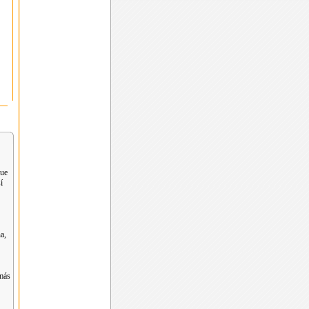
que
í
a,
 más