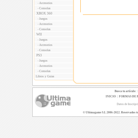
Accesorios
-
Consolas
-
XBOX 360
Juegos
-
Accesorios
-
Consolas
-
WII
Juegos
-
Accesorios
-
Consolas
-
PS3
Juegos
-
Accesorios
-
Consolas
-
Libros y Guias
Busca tu artículo:
INICIO
|
FORMAS DE 
Datos de Inscripc
© Ultimagame S.L 2006-2022. Reservados todo