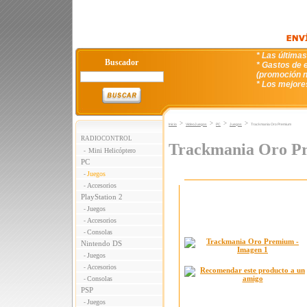
* Las última
Buscador
* Gastos de e
(promoción n
* Los mejore
>
>
>
>
Inicio
VideoJuegos
PC
Juegos
Trackmania Oro Premium
RADIOCONTROL
Trackmania Oro P
Mini Helicóptero
-
PC
Juegos
-
Accesorios
-
PlayStation 2
Juegos
-
Accesorios
-
Consolas
-
Nintendo DS
Juegos
-
Accesorios
-
Consolas
-
PSP
Juegos
-