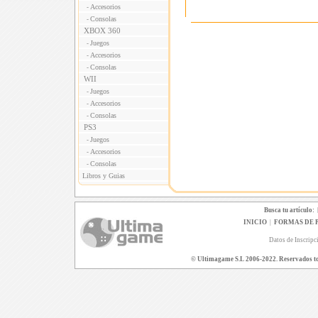
Accesorios
-
Consolas
-
XBOX 360
Juegos
-
Accesorios
-
Consolas
-
WII
Juegos
-
Accesorios
-
Consolas
-
PS3
Juegos
-
Accesorios
-
Consolas
-
Libros y Guias
Busca tu artículo:
INICIO
|
FORMAS DE 
Datos de Inscripc
© Ultimagame S.L 2006-2022. Reservados todo