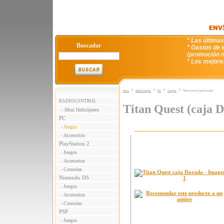
* Las última
Buscador
* Gastos de e
(promoción n
* Los mejore
>
>
>
>
Inicio
VideoJuegos
PC
Juegos
Titan Quest (caja Dorada)
RADIOCONTROL
Titan Quest (caja 
Mini Helicóptero
-
PC
Juegos
-
Accesorios
-
PlayStation 2
Juegos
-
Accesorios
-
Consolas
-
Nintendo DS
Juegos
-
Accesorios
-
Consolas
-
PSP
Juegos
-