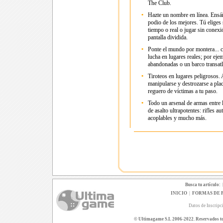
The Club.
•
Hazte un nombre en línea. Ensáñ
podio de los mejores. Tú eliges s
tiempo o real o jugar sin conex
pantalla dividida.
•
Ponte el mundo por montera... c
lucha en lugares reales; por eje
abandonadas o un barco transatlá
•
Tiroteos en lugares peligrosos.
manipularse y destrozarse a plac
reguero de víctimas a tu paso.
•
Todo un arsenal de armas entre l
de asalto ultrapotentes: rifles a
acoplables y mucho más.
Busca tu artículo:
INICIO
|
FORMAS DE 
Datos de Inscripc
© Ultimagame S.L 2006-2022. Reservados todo