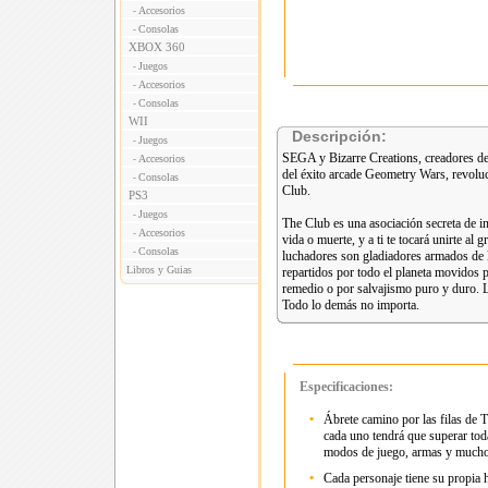
Accesorios
-
Consolas
-
XBOX 360
Juegos
-
Accesorios
-
Consolas
-
WII
Descripción:
Juegos
-
SEGA y Bizarre Creations, creadores de
Accesorios
-
del éxito arcade Geometry Wars, revoluc
Consolas
-
Club.
PS3
Juegos
-
The Club es una asociación secreta de i
Accesorios
-
vida o muerte, y a ti te tocará unirte al
Consolas
-
luchadores son gladiadores armados de 
Libros y Guias
repartidos por todo el planeta movidos 
remedio o por salvajismo puro y duro. La
Todo lo demás no importa.
Especificaciones:
•
Ábrete camino por las filas de 
cada uno tendrá que superar to
modos de juego, armas y much
•
Cada personaje tiene su propia 