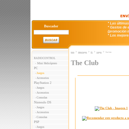
* Las última
Buscador
* Gastos de e
(promoción n
* Los mejore
>
>
>
>
Inicio
VideoJuegos
PC
Juegos
The Club
RADIOCONTROL
The Club
Mini Helicóptero
-
PC
Juegos
-
Accesorios
-
PlayStation 2
Juegos
-
Accesorios
-
Consolas
-
Nintendo DS
Juegos
-
Accesorios
-
Consolas
-
PSP
Juegos
-