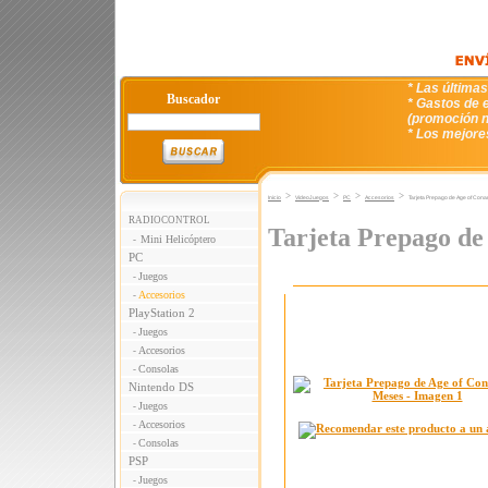
* Las última
Buscador
* Gastos de e
(promoción n
* Los mejore
>
>
>
>
Inicio
VideoJuegos
PC
Accesorios
Tarjeta Prepago de Age of Con
RADIOCONTROL
Tarjeta Prepago de
Mini Helicóptero
-
PC
Juegos
-
Accesorios
-
PlayStation 2
Juegos
-
Accesorios
-
Consolas
-
Nintendo DS
Juegos
-
Accesorios
-
Consolas
-
PSP
Juegos
-