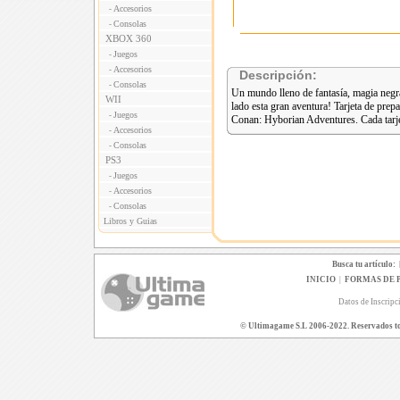
Accesorios
-
Consolas
-
XBOX 360
Juegos
-
Accesorios
-
Descripción:
Consolas
-
Un mundo lleno de fantasía, magia negr
WII
lado esta gran aventura! Tarjeta de pre
Juegos
-
Conan: Hyborian Adventures. Cada tarje
Accesorios
-
Consolas
-
PS3
Juegos
-
Accesorios
-
Consolas
-
Libros y Guias
Busca tu artículo:
INICIO
|
FORMAS DE 
Datos de Inscripc
© Ultimagame S.L 2006-2022. Reservados todo