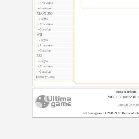
Accesorios
-
Consolas
-
XBOX 360
Juegos
-
Accesorios
-
Consolas
-
WII
Juegos
-
Accesorios
-
Consolas
-
PS3
Juegos
-
Accesorios
-
Consolas
-
Libros y Guias
Busca tu artículo:
INICIO
|
FORMAS DE 
Datos de Inscripc
© Ultimagame S.L 2006-2022. Reservados todo