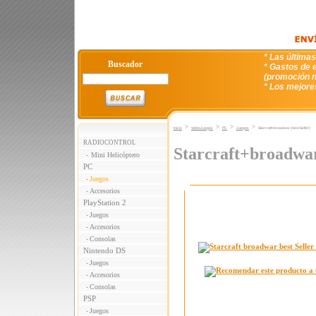
* Las última
Buscador
* Gastos de e
(promoción n
* Los mejore
>
>
>
>
Inicio
VideoJuegos
PC
Juegos
Starcraft+broadwar (best Seller)
RADIOCONTROL
Starcraft+broadwar 
Mini Helicóptero
-
PC
Juegos
-
Accesorios
-
PlayStation 2
Juegos
-
Accesorios
-
Consolas
-
Nintendo DS
Juegos
-
Accesorios
-
Consolas
-
PSP
Juegos
-