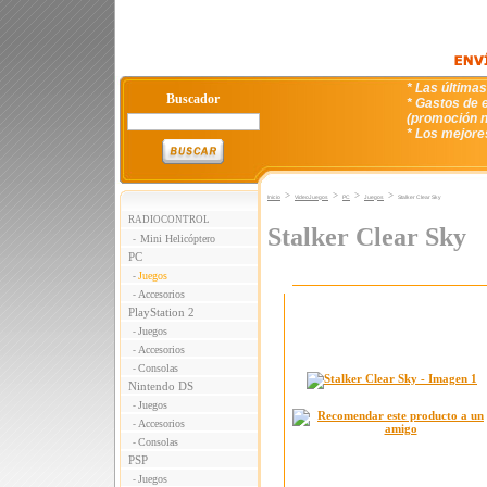
* Las última
Buscador
* Gastos de e
(promoción n
* Los mejore
>
>
>
>
Inicio
VideoJuegos
PC
Juegos
Stalker Clear Sky
RADIOCONTROL
Stalker Clear Sky
Mini Helicóptero
-
PC
Juegos
-
Accesorios
-
PlayStation 2
Juegos
-
Accesorios
-
Consolas
-
Nintendo DS
Juegos
-
Accesorios
-
Consolas
-
PSP
Juegos
-