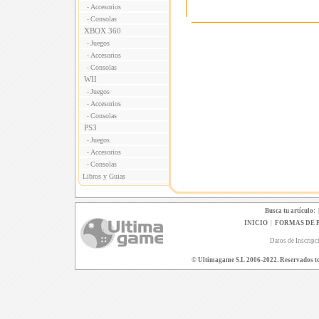
Accesorios
-
Consolas
-
XBOX 360
Juegos
-
Accesorios
-
Consolas
-
WII
Juegos
-
Accesorios
-
Consolas
-
PS3
Juegos
-
Accesorios
-
Consolas
-
Libros y Guias
Busca tu artículo:
INICIO
|
FORMAS DE 
Datos de Inscripc
© Ultimagame S.L 2006-2022. Reservados todo