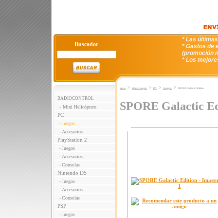
* Las última
Buscador
* Gastos de e
(promoción n
* Los mejore
>
>
>
>
Inicio
VideoJuegos
PC
Juegos
SPORE Galactic Edition
RADIOCONTROL
SPORE Galactic Ed
Mini Helicóptero
-
PC
Juegos
-
Accesorios
-
PlayStation 2
Juegos
-
Accesorios
-
Consolas
-
Nintendo DS
Juegos
-
Accesorios
-
Consolas
-
PSP
Juegos
-