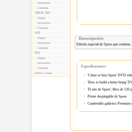
Accesorios
-
Consolas
-
XBOX 360
Juegos
-
Accesorios
-
Consolas
-
WII
Descripción:
Juegos
-
Accesorios
-
Edición especial de Spore que contiene, 
Consolas
-
PS3
Juegos
-
Accesorios
-
Especificaciones:
Consolas
-
Libros y Guias
•
'Cómo se hizo Spore' DVD víd
•
'How to build a better being' 
•
'El arte de Spore', libro de 120 
•
Póster desplegable de Spore
•
Cuadernillo galáctico Premium 