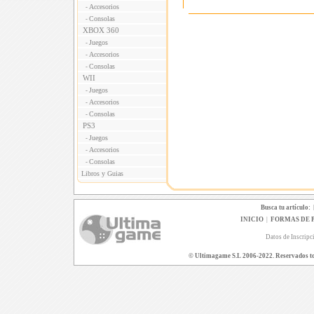
Accesorios
-
Consolas
-
XBOX 360
Juegos
-
Accesorios
-
Consolas
-
WII
Juegos
-
Accesorios
-
Consolas
-
PS3
Juegos
-
Accesorios
-
Consolas
-
Libros y Guias
Busca tu artículo:
INICIO
|
FORMAS DE 
Datos de Inscripc
© Ultimagame S.L 2006-2022. Reservados todo