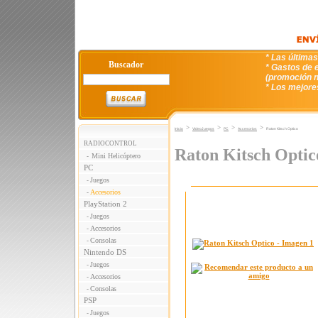
* Las última
Buscador
* Gastos de e
(promoción n
* Los mejore
>
>
>
>
Inicio
VideoJuegos
PC
Accesorios
Raton Kitsch Optico
RADIOCONTROL
Raton Kitsch Optic
Mini Helicóptero
-
PC
Juegos
-
Accesorios
-
PlayStation 2
Juegos
-
Accesorios
-
Consolas
-
Nintendo DS
Juegos
-
Accesorios
-
Consolas
-
PSP
Juegos
-