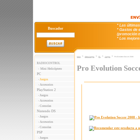
* Las última
Buscador
* Gastos de e
(promoción n
* Los mejore
>
>
>
>
Inicio
VideoJuegos
PC
Juegos
Pro Evolution Soccer 2008
RADIOCONTROL
Pro Evolution Socc
Mini Helicóptero
-
PC
Juegos
-
Accesorios
-
PlayStation 2
Juegos
-
Accesorios
-
Consolas
-
Nintendo DS
Juegos
-
Accesorios
-
Consolas
-
PSP
Juegos
-