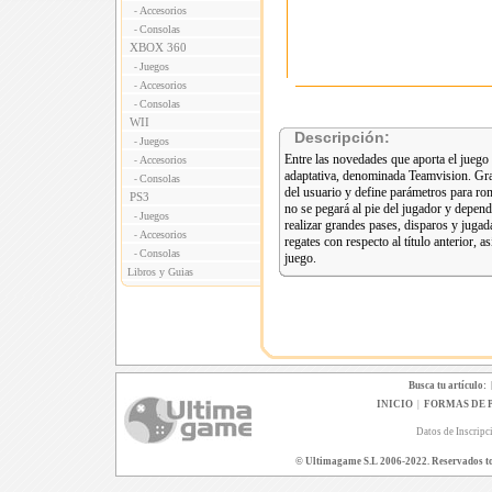
Accesorios
-
Consolas
-
XBOX 360
Juegos
-
Accesorios
-
Consolas
-
WII
Descripción:
Juegos
-
Entre las novedades que aporta el juego f
Accesorios
-
adaptativa, denominada Teamvision. Grac
Consolas
-
del usuario y define parámetros para ro
PS3
no se pegará al pie del jugador y depend
Juegos
-
realizar grandes pases, disparos y juga
Accesorios
-
regates con respecto al título anterior, 
Consolas
-
juego.
Libros y Guias
Busca tu artículo:
INICIO
|
FORMAS DE 
Datos de Inscripc
© Ultimagame S.L 2006-2022. Reservados todo