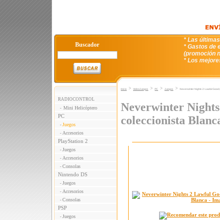
* Las última
Buscador
* Gastos de e
(promoción n
* Los mejore
>
>
>
>
Inicio
VideoJuegos
PC
Juegos
Neverwinter Nights 2: Lawful Good 
RADIOCONTROL
Neverwinter Nights
Mini Helicóptero
-
PC
coleccionista Blanc
Juegos
-
Accesorios
-
PlayStation 2
Juegos
-
Accesorios
-
Consolas
-
Nintendo DS
Juegos
-
Accesorios
-
Consolas
-
PSP
Juegos
-