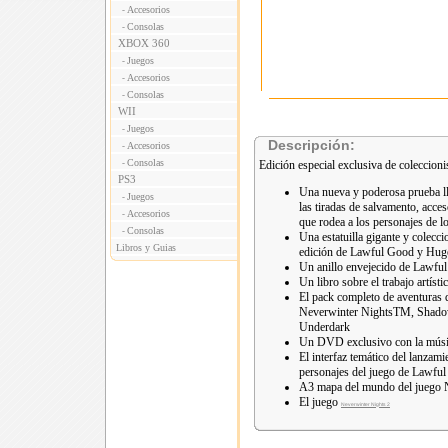
Accesorios
-
Consolas
-
XBOX 360
Juegos
-
Accesorios
-
Consolas
-
WII
Juegos
-
Descripción:
Accesorios
-
Consolas
-
Edición especial exclusiva de coleccioni
PS3
Una nueva y poderosa prueba l
Juegos
-
las tiradas de salvamento, acce
Accesorios
-
que rodea a los personajes de l
Consolas
-
Una estatuilla gigante y colec
Libros y Guias
edición de Lawful Good y Huge 
Un anillo envejecido de Lawful 
Un libro sobre el trabajo artíst
El pack completo de aventuras
Neverwinter NightsTM, Shadow
Underdark
Un DVD exclusivo con la música
El interfaz temático del lanza
personajes del juego de Lawful
A3 mapa del mundo del juego 
El juego
Neverwinter Nights 2