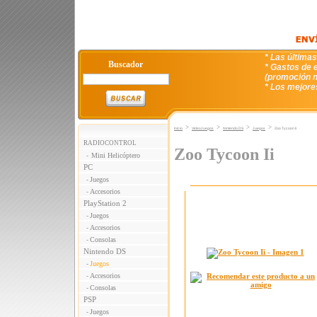
* Las última
Buscador
* Gastos de e
(promoción n
* Los mejore
>
>
>
>
Inicio
VideoJuegos
Nintendo DS
Juegos
Zoo Tycoon Ii
RADIOCONTROL
Zoo Tycoon Ii
Mini Helicóptero
-
PC
Juegos
-
Accesorios
-
PlayStation 2
Juegos
-
Accesorios
-
Consolas
-
Nintendo DS
Juegos
-
Accesorios
-
Consolas
-
PSP
Juegos
-