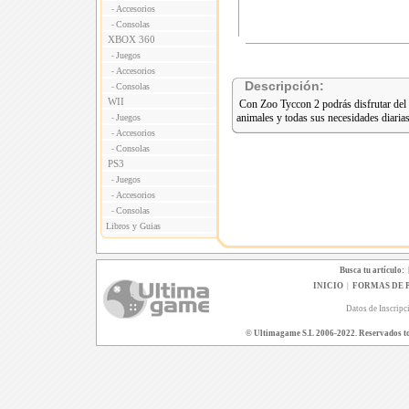
Accesorios
-
Consolas
-
XBOX 360
Juegos
-
Accesorios
-
Descripción:
Consolas
-
WII
Con Zoo Tyccon 2 podrás disfrutar del 
animales y todas sus necesidades diarias
Juegos
-
Accesorios
-
Consolas
-
PS3
Juegos
-
Accesorios
-
Consolas
-
Libros y Guias
Busca tu artículo:
INICIO
|
FORMAS DE 
Datos de Inscripc
© Ultimagame S.L 2006-2022. Reservados todo