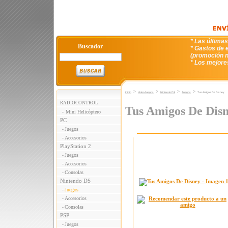
* Las última
Buscador
* Gastos de e
(promoción n
* Los mejore
>
>
>
>
Inicio
VideoJuegos
Nintendo DS
Juegos
Tus Amigos De Disney
RADIOCONTROL
Tus Amigos De Dis
Mini Helicóptero
-
PC
Juegos
-
Accesorios
-
PlayStation 2
Juegos
-
Accesorios
-
Consolas
-
Nintendo DS
Juegos
-
Accesorios
-
Consolas
-
PSP
Juegos
-