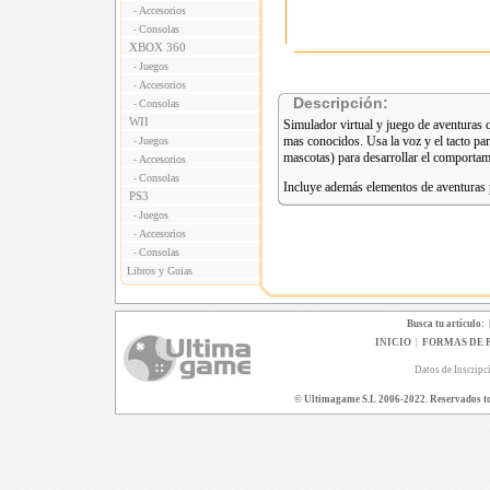
Accesorios
-
Consolas
-
XBOX 360
Juegos
-
Accesorios
-
Descripción:
Consolas
-
WII
Simulador virtual y juego de aventuras q
mas conocidos. Usa la voz y el tacto pa
Juegos
-
mascotas) para desarrollar el comportam
Accesorios
-
Consolas
-
Incluye además elementos de aventuras p
PS3
Juegos
-
Accesorios
-
Consolas
-
Libros y Guias
Busca tu artículo:
INICIO
|
FORMAS DE 
Datos de Inscripc
© Ultimagame S.L 2006-2022. Reservados todo