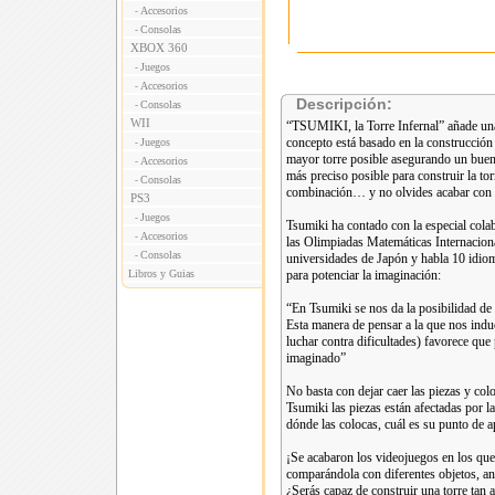
Accesorios
-
Consolas
-
XBOX 360
Juegos
-
Accesorios
-
Descripción:
Consolas
-
WII
“TSUMIKI, la Torre Infernal” añade una
concepto está basado en la construcción 
Juegos
-
mayor torre posible asegurando un buen 
Accesorios
-
más preciso posible para construir la tor
Consolas
-
combinación… y no olvides acabar con 
PS3
Juegos
-
Tsumiki ha contado con la especial col
Accesorios
-
las Olimpiadas Matemáticas Internaciona
Consolas
-
universidades de Japón y habla 10 idiom
Libros y Guias
para potenciar la imaginación:
“En Tsumiki se nos da la posibilidad de
Esta manera de pensar a la que nos induc
luchar contra dificultades) favorece qu
imaginado”
No basta con dejar caer las piezas y c
Tsumiki las piezas están afectadas por l
dónde las colocas, cuál es su punto de a
¡Se acabaron los videojuegos en los que l
comparándola con diferentes objetos, an
¿Serás capaz de construir una torre tan a