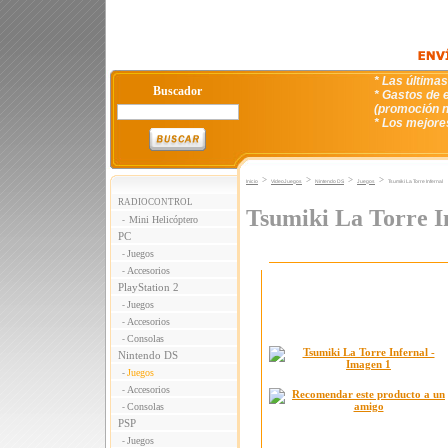
* Las última
Buscador
* Gastos de e
(promoción n
* Los mejore
>
>
>
>
Inicio
VideoJuegos
Nintendo DS
Juegos
Tsumiki La Torre Infernal
RADIOCONTROL
Tsumiki La Torre I
Mini Helicóptero
-
PC
Juegos
-
Accesorios
-
PlayStation 2
Juegos
-
Accesorios
-
Consolas
-
Nintendo DS
Juegos
-
Accesorios
-
Consolas
-
PSP
Juegos
-