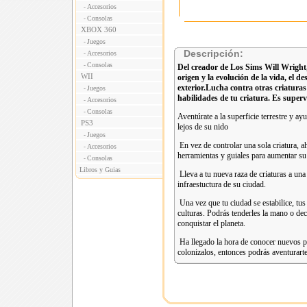
Accesorios
-
Consolas
-
XBOX 360
Juegos
-
Descripción:
Accesorios
-
Consolas
-
Del creador de Los Sims Will Wright,
WII
origen y la evolución de la vida, el des
exterior.Lucha contra otras criaturas
Juegos
-
habilidades de tu criatura. Es super
Accesorios
-
Consolas
-
Aventúrate a la superficie terrestre y ay
PS3
lejos de su nido
Juegos
-
En vez de controlar una sola criatura, a
Accesorios
-
herramientas y guiales para aumentar su 
Consolas
-
Libros y Guias
Lleva a tu nueva raza de criaturas a una 
infraestuctura de su ciudad.
Una vez que tu ciudad se estabilice, tus
culturas. Podrás tenderles la mano o decl
conquistar el planeta.
Ha llegado la hora de conocer nuevos pla
colonizalos, entonces podrás aventurart