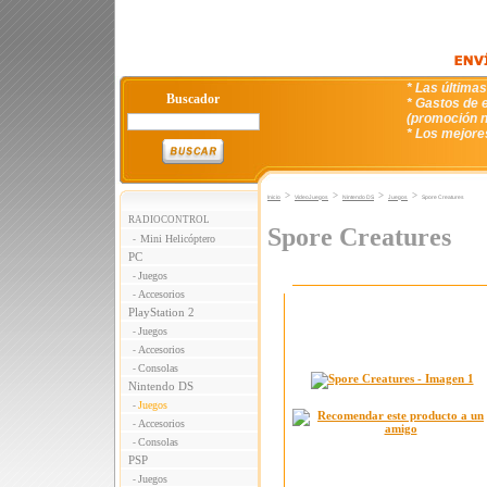
* Las última
Buscador
* Gastos de e
(promoción n
* Los mejore
>
>
>
>
Inicio
VideoJuegos
Nintendo DS
Juegos
Spore Creatures
RADIOCONTROL
Spore Creatures
Mini Helicóptero
-
PC
Juegos
-
Accesorios
-
PlayStation 2
Juegos
-
Accesorios
-
Consolas
-
Nintendo DS
Juegos
-
Accesorios
-
Consolas
-
PSP
Juegos
-