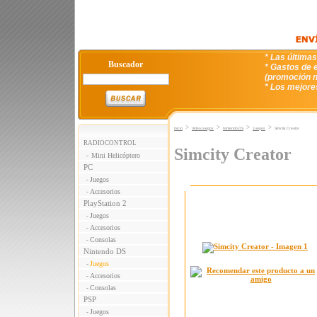
* Las última
Buscador
* Gastos de e
(promoción n
* Los mejore
>
>
>
>
Inicio
VideoJuegos
Nintendo DS
Juegos
Simcity Creator
RADIOCONTROL
Simcity Creator
Mini Helicóptero
-
PC
Juegos
-
Accesorios
-
PlayStation 2
Juegos
-
Accesorios
-
Consolas
-
Nintendo DS
Juegos
-
Accesorios
-
Consolas
-
PSP
Juegos
-