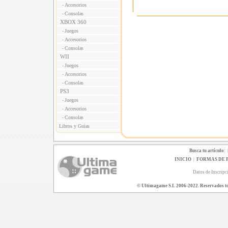
Accesorios
-
Consolas
-
XBOX 360
Juegos
-
Accesorios
-
Consolas
-
WII
Juegos
-
Accesorios
-
Consolas
-
PS3
Juegos
-
Accesorios
-
Consolas
-
Libros y Guias
Busca tu artículo:
INICIO
|
FORMAS DE 
Datos de Inscripc
© Ultimagame S.L 2006-2022. Reservados todo