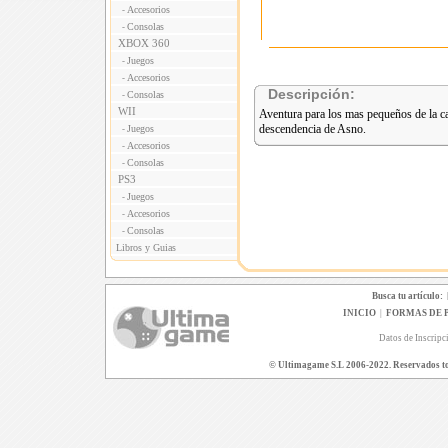
Accesorios
-
Consolas
-
XBOX 360
Juegos
-
Accesorios
-
Descripción:
Consolas
-
WII
Aventura para los mas pequeños de la ca
descendencia de Asno.
Juegos
-
Accesorios
-
Consolas
-
PS3
Juegos
-
Accesorios
-
Consolas
-
Libros y Guias
Busca tu artículo:
INICIO
|
FORMAS DE 
Datos de Inscripc
© Ultimagame S.L 2006-2022. Reservados todo