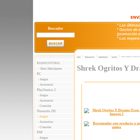
* Las última
Buscador
* Gastos de e
(promoción n
* Los mejore
>
>
>
>
Inicio
VideoJuegos
Nintendo DS
Juegos
Shrek Ogritos Y Drasnos 
RADIOCONTROL
Shrek Ogritos Y Dr
Mini Helicóptero
-
PC
Juegos
-
Accesorios
-
PlayStation 2
Juegos
-
Accesorios
-
Consolas
-
Nintendo DS
Juegos
-
Accesorios
-
Consolas
-
PSP
Juegos
-