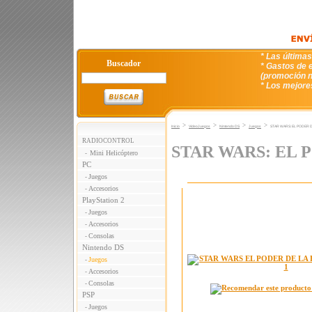
* Las última
Buscador
* Gastos de e
(promoción n
* Los mejore
>
>
>
>
Inicio
VideoJuegos
Nintendo DS
Juegos
STAR WARS: EL PODER 
RADIOCONTROL
STAR WARS: EL 
Mini Helicóptero
-
PC
Juegos
-
Accesorios
-
PlayStation 2
Juegos
-
Accesorios
-
Consolas
-
Nintendo DS
Juegos
-
Accesorios
-
Consolas
-
PSP
Juegos
-