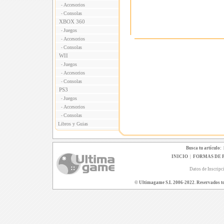
Accesorios
-
Consolas
-
XBOX 360
Juegos
-
Accesorios
-
Consolas
-
WII
Juegos
-
Accesorios
-
Consolas
-
PS3
Juegos
-
Accesorios
-
Consolas
-
Libros y Guias
Busca tu artículo:
INICIO
|
FORMAS DE 
Datos de Inscripc
© Ultimagame S.L 2006-2022. Reservados todo