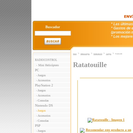
* Las última
Buscador
* Gastos de e
(promoción n
* Los mejore
>
>
>
>
Inicio
VideoJuegos
Nintendo DS
Juegos
Ratatouille
RADIOCONTROL
Ratatouille
Mini Helicóptero
-
PC
Juegos
-
Accesorios
-
PlayStation 2
Juegos
-
Accesorios
-
Consolas
-
Nintendo DS
Juegos
-
Accesorios
-
Consolas
-
PSP
Juegos
-