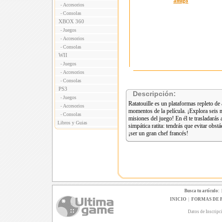
Accesorios
-
Consolas
-
XBOX 360
Juegos
-
Accesorios
-
Consolas
-
WII
Juegos
-
Accesorios
-
Consolas
-
PS3
Descripción:
Juegos
-
Ratatouille es un plataformas repleto de
Accesorios
-
momentos de la película. ¡Explora seis 
Consolas
-
misiones del juego! En él te trasladarás 
Libros y Guias
simpática ratita: tendrás que evitar obst
¡ser un gran chef francés!
Busca tu artículo:
INICIO
|
FORMAS DE 
Datos de Inscripc