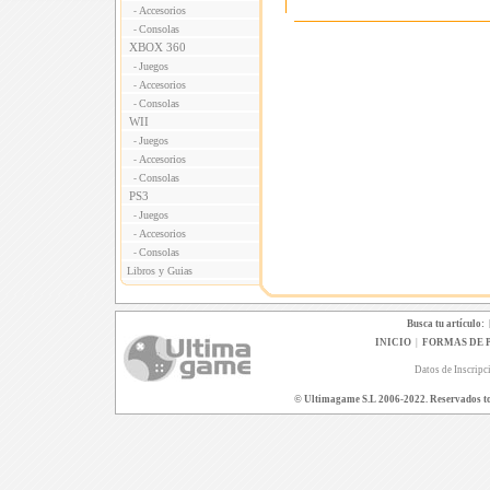
Accesorios
-
Consolas
-
XBOX 360
Juegos
-
Accesorios
-
Consolas
-
WII
Juegos
-
Accesorios
-
Consolas
-
PS3
Juegos
-
Accesorios
-
Consolas
-
Libros y Guias
Busca tu artículo:
INICIO
|
FORMAS DE 
Datos de Inscripc
© Ultimagame S.L 2006-2022. Reservados todo