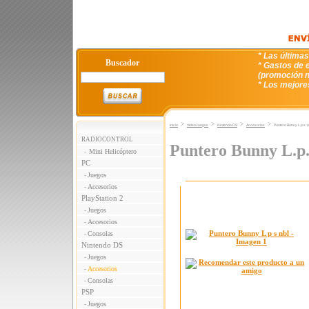
* Las última
Buscador
* Gastos de e
(promoción n
* Los mejore
>
>
>
>
Inicio
VideoJuegos
Nintendo DS
Accesorios
Puntero Bunny L.p.s. (
RADIOCONTROL
Puntero Bunny L.p.s
Mini Helicóptero
-
PC
Juegos
-
Accesorios
-
PlayStation 2
Juegos
-
Accesorios
-
Consolas
-
Nintendo DS
Juegos
-
Accesorios
-
Consolas
-
PSP
Juegos
-