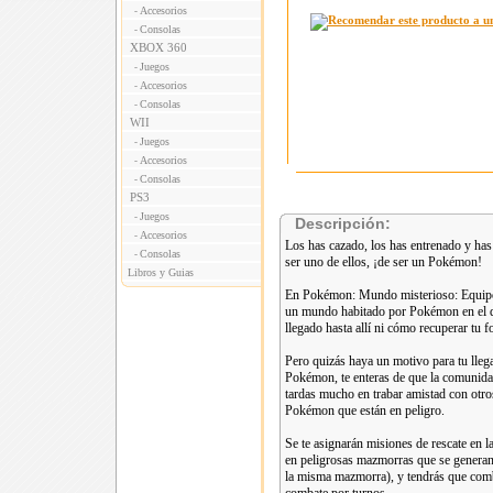
Accesorios
-
Consolas
-
XBOX 360
Juegos
-
Accesorios
-
Consolas
-
WII
Juegos
-
Accesorios
-
Consolas
-
PS3
Juegos
-
Descripción:
Accesorios
-
Los has cazado, los has entrenado y has 
Consolas
-
ser uno de ellos, ¡de ser un Pokémon!
Libros y Guias
En Pokémon: Mundo misterioso: Equipo de
un mundo habitado por Pokémon en el 
llegado hasta allí ni cómo recuperar tu
Pero quizás haya un motivo para tu lleg
Pokémon, te enteras de que la comunidad
tardas mucho en trabar amistad con otr
Pokémon que están en peligro.
Se te asignarán misiones de rescate en 
en peligrosas mazmorras que se generan 
la misma mazmorra), y tendrás que comb