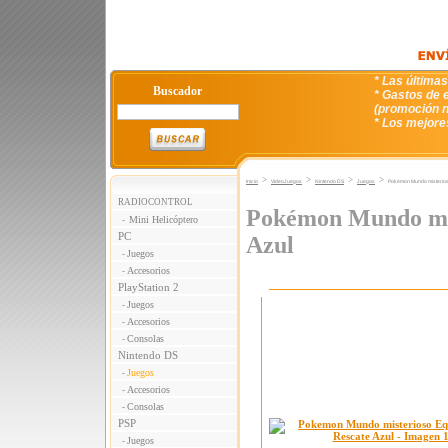
* Las última
Buscador
* Gastos de e
(promoción n
* Los mejore
>
>
>
>
Inicio
VideoJuegos
Nintendo DS
Juegos
Pokémon Mundo misterios
RADIOCONTROL
Pokémon Mundo mis
Mini Helicóptero
-
PC
Azul
Juegos
-
Accesorios
-
PlayStation 2
Juegos
-
Accesorios
-
Consolas
-
Nintendo DS
Juegos
-
Accesorios
-
Consolas
-
PSP
Juegos
-