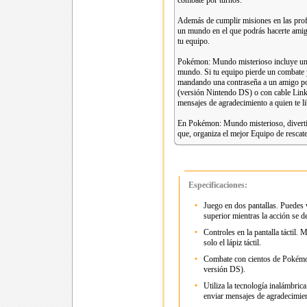
combate por turnos.
Además de cumplir misiones en las pro
un mundo en el que podrás hacerte ami
tu equipo.
Pokémon: Mundo misterioso incluye una
mundo. Si tu equipo pierde un combate
mandando una contraseña a un amigo po
(versión Nintendo DS) o con cable Link
mensajes de agradecimiento a quien te li
En Pokémon: Mundo misterioso, divertir
que, organiza el mejor Equipo de resca
Especificaciones:
•
Juego en dos pantallas. Puedes v
superior mientras la acción se des
•
Controles en la pantalla táctil.
solo el lápiz táctil.
•
Combate con cientos de Pokémon 
versión DS).
•
Utiliza la tecnología inalámbric
enviar mensajes de agradecimient