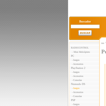
Buscador
Inicio
RADIOCONTROL
P
Mini Helicóptero
-
PC
Juegos
-
Accesorios
-
PlayStation 2
Juegos
-
Accesorios
-
Consolas
-
Nintendo DS
Juegos
-
Accesorios
-
Consolas
-
PSP
Juegos
-