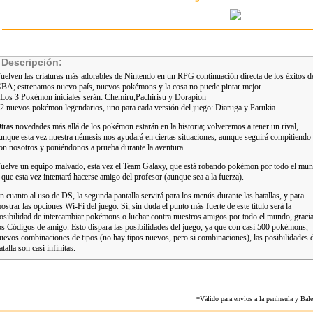
Descripción:
uelven las criaturas más adorables de Nintendo en un RPG continuación directa de los éxitos d
BA; estrenamos nuevo país, nuevos pokémons y la cosa no puede pintar mejor...
 Los 3 Pokémon iniciales serán: Chemiru,Pachirisu y Dorapion
 2 nuevos pokémon legendarios, uno para cada versión del juego: Diaruga y Parukia
tras novedades más allá de los pokémon estarán en la historia; volveremos a tener un rival,
unque esta vez nuestra némesis nos ayudará en ciertas situaciones, aunque seguirá compitiendo
on nosotros y poniéndonos a prueba durante la aventura.
uelve un equipo malvado, esta vez el Team Galaxy, que está robando pokémon por todo el mu
 que esta vez intentará hacerse amigo del profesor (aunque sea a la fuerza).
n cuanto al uso de DS, la segunda pantalla servirá para los menús durante las batallas, y para
ostrar las opciones Wi-Fi del juego. Sí, sin duda el punto más fuerte de este título será la
osibilidad de intercambiar pokémons o luchar contra nuestros amigos por todo el mundo, gracia
os Códigos de amigo. Esto dispara las posibilidades del juego, ya que con casi 500 pokémons,
uevos combinaciones de tipos (no hay tipos nuevos, pero si combinaciones), las posibilidades 
atalla son casi infinitas.
*Válido para envíos a la península y Ba