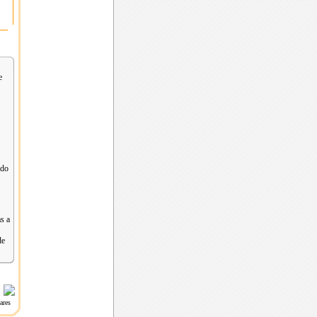
e
ndo
s a
de
leares