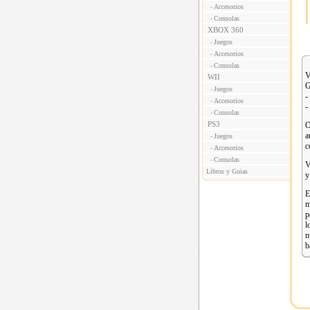
Accesorios
-
Consolas
-
XBOX 360
Juegos
-
Accesorios
-
Consolas
-
V
WII
G
Juegos
-
-
Accesorios
-
-
Consolas
-
PS3
O
a
Juegos
-
c
Accesorios
-
Consolas
-
V
Libros y Guias
y
E
m
p
l
n
b