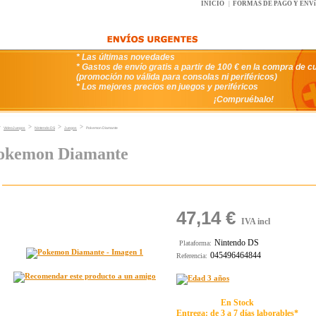
INICIO
|
FORMAS DE PAGO Y ENV
* Las últimas novedades
* Gastos de envío gratis a partir de 100 € en la compra de c
(promoción no válida para consolas ni periféricos)
* Los mejores precios en juegos y periféricos
¡Compruébalo!
>
>
>
>
VideoJuegos
Nintendo DS
Juegos
Pokemon Diamante
okemon Diamante
47,14 €
IVA incl
Nintendo DS
Plataforma:
045496464844
Referencia:
En Stock
Entrega: de 3 a 7 días laborables*