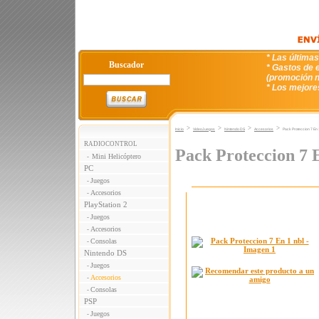
* Las última
Buscador
* Gastos de e
(promoción n
* Los mejore
>
>
>
>
Inicio
VideoJuegos
Nintendo DS
Accesorios
Pack Proteccion 7 En 
RADIOCONTROL
Pack Proteccion 7 E
Mini Helicóptero
-
PC
Juegos
-
Accesorios
-
PlayStation 2
Juegos
-
Accesorios
-
Consolas
-
Nintendo DS
Juegos
-
Accesorios
-
Consolas
-
PSP
Juegos
-