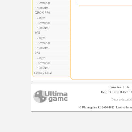
Accesorios
-
Consolas
-
XBOX 360
Juegos
-
Accesorios
-
Consolas
-
WII
Juegos
-
Accesorios
-
Consolas
-
PS3
Juegos
-
Accesorios
-
Consolas
-
Libros y Guias
Busca tu artículo:
INICIO
|
FORMAS DE 
Datos de Inscripc
© Ultimagame S.L 2006-2022. Reservados todo