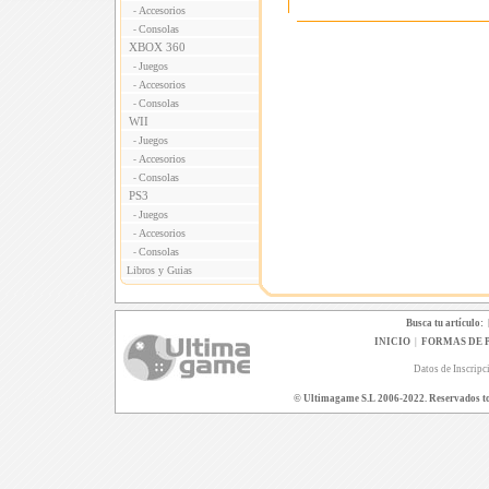
Accesorios
-
Consolas
-
XBOX 360
Juegos
-
Accesorios
-
Consolas
-
WII
Juegos
-
Accesorios
-
Consolas
-
PS3
Juegos
-
Accesorios
-
Consolas
-
Libros y Guias
Busca tu artículo:
INICIO
|
FORMAS DE 
Datos de Inscripc
© Ultimagame S.L 2006-2022. Reservados todo