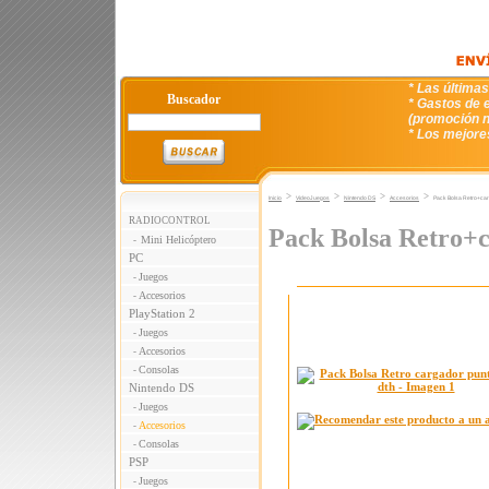
* Las última
Buscador
* Gastos de e
(promoción n
* Los mejore
>
>
>
>
Inicio
VideoJuegos
Nintendo DS
Accesorios
Pack Bolsa Retro+car
RADIOCONTROL
Pack Bolsa Retro+c
Mini Helicóptero
-
PC
Juegos
-
Accesorios
-
PlayStation 2
Juegos
-
Accesorios
-
Consolas
-
Nintendo DS
Juegos
-
Accesorios
-
Consolas
-
PSP
Juegos
-