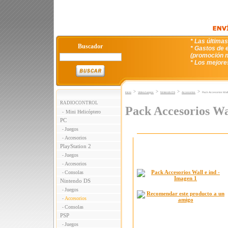
* Las última
Buscador
* Gastos de e
(promoción n
* Los mejore
>
>
>
>
Inicio
VideoJuegos
Nintendo DS
Accesorios
Pack Accesorios Wall-
RADIOCONTROL
Pack Accesorios Wal
Mini Helicóptero
-
PC
Juegos
-
Accesorios
-
PlayStation 2
Juegos
-
Accesorios
-
Consolas
-
Nintendo DS
Juegos
-
Accesorios
-
Consolas
-
PSP
Juegos
-