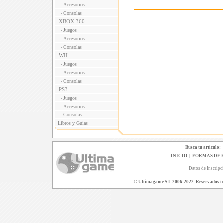
Accesorios
-
Consolas
-
XBOX 360
Juegos
-
Accesorios
-
Consolas
-
WII
Juegos
-
Accesorios
-
Consolas
-
PS3
Juegos
-
Accesorios
-
Consolas
-
Libros y Guias
Busca tu artículo:
INICIO
|
FORMAS DE 
Datos de Inscripc
© Ultimagame S.L 2006-2022. Reservados todo