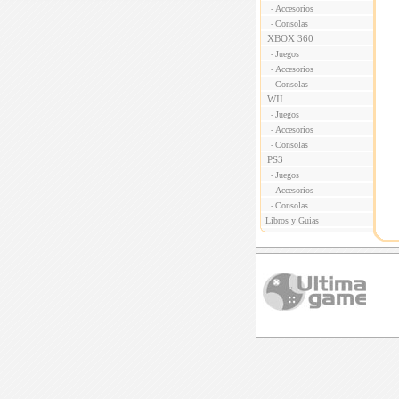
Accesorios
-
Consolas
-
XBOX 360
Juegos
-
Accesorios
-
Consolas
-
WII
Juegos
-
Accesorios
-
Consolas
-
PS3
Juegos
-
Accesorios
-
Consolas
-
Libros y Guias