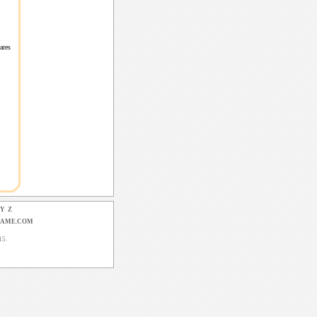
leares
Y
Z
GAME.COM
15.