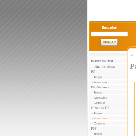
Buscador
Inicio
RADIOCONTROL
P
Mini Helicóptero
-
PC
Juegos
-
Accesorios
-
PlayStation 2
Juegos
-
Accesorios
-
Consolas
-
Nintendo DS
Juegos
-
Accesorios
-
Consolas
-
PSP
Juegos
-