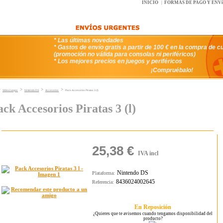
INICIO
|
FORMAS DE PAGO Y ENV
* Las últimas novedades
* Gastos de envío gratis a partir de 100 € en la compra de c
(promoción no válida para consolas ni periféricos)
* Los mejores precios en juegos y periféricos
¡Compruébalo!
>
>
>
>
VideoJuegos
Nintendo DS
Accesorios
Pack Accesorios Piratas 3 (l)
ack Accesorios Piratas 3 (l)
25,38 €
IVA incl
Nintendo DS
Plataforma:
8436024002645
Referencia:
En Reposición
¿Quieres que te avisemos cuando tengamos disponibilidad del
producto?