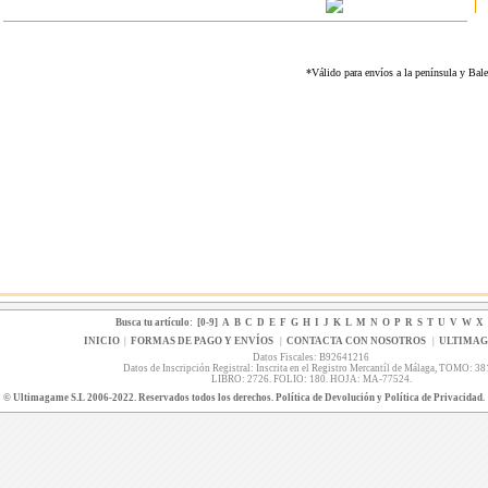
*Válido para envíos a la península y Ba
Busca tu artículo:
[0-9]
A
B
C
D
E
F
G
H
I
J
K
L
M
N
O
P
R
S
T
U
V
W
X
INICIO
|
FORMAS DE PAGO Y ENVÍOS
|
CONTACTA CON NOSOTROS
|
ULTIMA
Datos Fiscales: B92641216
Datos de Inscripción Registral: Inscrita en el Registro Mercantíl de Málaga, TOMO: 38
LIBRO: 2726. FOLIO: 180. HOJA: MA-77524.
© Ultimagame S.L 2006-2022. Reservados todos los derechos. Política de Devolución y Política de Privacidad.