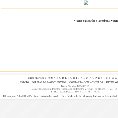
*Válido para envíos a la península y Ba
Busca tu artículo:
[0-9]
A
B
C
D
E
F
G
H
I
J
K
L
M
N
O
P
R
S
T
U
V
W
X
INICIO
|
FORMAS DE PAGO Y ENVÍOS
|
CONTACTA CON NOSOTROS
|
ULTIMA
Datos Fiscales: B92641216
Datos de Inscripción Registral: Inscrita en el Registro Mercantíl de Málaga, TOMO: 38
LIBRO: 2726. FOLIO: 180. HOJA: MA-77524.
© Ultimagame S.L 2006-2022. Reservados todos los derechos. Política de Devolución y Política de Privacidad.