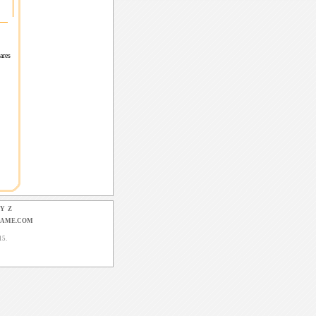
leares
Y
Z
GAME.COM
15.