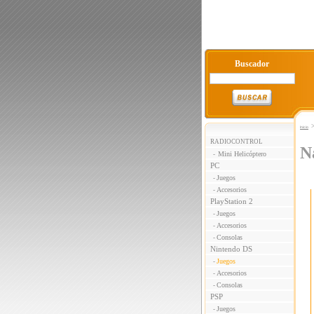
Buscador
Inicio
RADIOCONTROL
N
Mini Helicóptero
-
PC
Juegos
-
Accesorios
-
PlayStation 2
Juegos
-
Accesorios
-
Consolas
-
Nintendo DS
Juegos
-
Accesorios
-
Consolas
-
PSP
Juegos
-