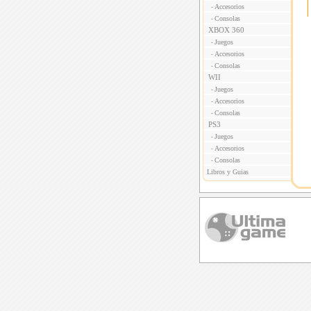
Accesorios
-
Consolas
-
XBOX 360
Juegos
-
Accesorios
-
Consolas
-
WII
Juegos
-
Accesorios
-
Consolas
-
PS3
Juegos
-
Accesorios
-
Consolas
-
Libros y Guias