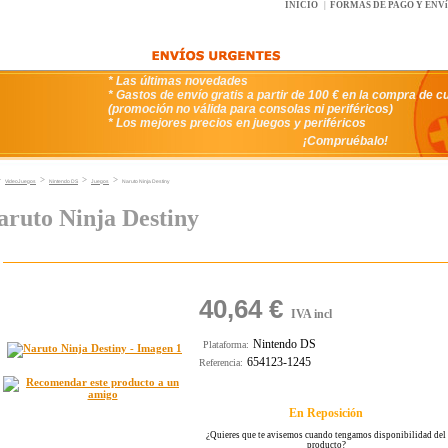
INICIO
|
FORMAS DE PAGO Y ENV
* Las últimas novedades
* Gastos de envío gratis a partir de 100 € en la compra de c
(promoción no válida para consolas ni periféricos)
* Los mejores precios en juegos y periféricos
¡Compruébalo!
>
>
>
>
VideoJuegos
Nintendo DS
Juegos
Naruto Ninja Destiny
aruto Ninja Destiny
40,64 €
IVA incl
Nintendo DS
Plataforma:
654123-1245
Referencia:
En Reposición
¿Quieres que te avisemos cuando tengamos disponibilidad del
producto?