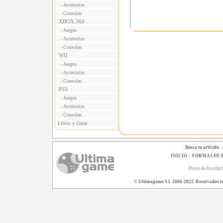
Accesorios
-
Consolas
-
XBOX 360
Juegos
-
Accesorios
-
Consolas
-
WII
Juegos
-
Accesorios
-
Consolas
-
PS3
Juegos
-
Accesorios
-
Consolas
-
Libros y Guias
Busca tu artículo:
INICIO
|
FORMAS DE 
Datos de Inscripc
© Ultimagame S.L 2006-2022. Reservados todo