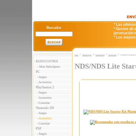
* Las última
Buscador
* Gastos de e
(promoción n
* Los mejore
>
>
>
>
Inicio
VideoJuegos
Nintendo DS
Accesorios
NDS/NDS Lite Starter K
RADIOCONTROL
NDS/NDS Lite Start
Mini Helicóptero
-
PC
Juegos
-
Accesorios
-
PlayStation 2
Juegos
-
Accesorios
-
Consolas
-
Nintendo DS
Juegos
-
Accesorios
-
Consolas
-
PSP
Juegos
-