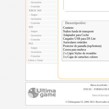
Accesorios
-
Consolas
-
XBOX 360
Juegos
-
Accesorios
-
Descripción:
Consolas
-
WII
Contiene:
Nailon funda de transporte
Juegos
-
Adaptador para Coche
Accesorios
-
Cargador USB para DS Lite
Consolas
-
Auriculares retáctiles
PS3
Protector de pantalla (top/bottom)
Juegos
-
Correa para muñeca
Accesorios
-
2 x Lápiz Stylus de recambio
Consolas
-
3 x Cajas de cartuchos colores
Libros y Guias
Busca tu artículo:
INICIO
|
FORMAS DE 
Datos de Inscripc
© Ultimagame S.L 2006-2022. Reservados todo