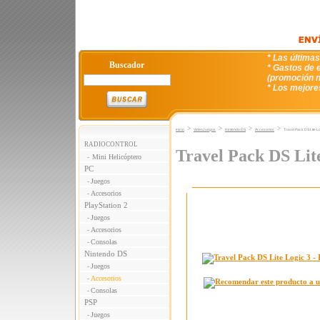
* Las última
Buscador
* Gastos de e
(promoción n
* Los mejore
>
>
>
>
Inicio
VideoJuegos
Nintendo DS
Accesorios
Travel Pack DS Lite L
RADIOCONTROL
Travel Pack DS Lit
Mini Helicóptero
-
PC
Juegos
-
Accesorios
-
PlayStation 2
Juegos
-
Accesorios
-
Consolas
-
Nintendo DS
Juegos
-
Accesorios
-
Consolas
-
PSP
Juegos
-