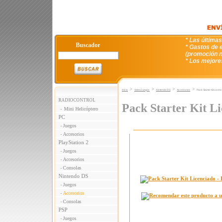
* Las última
Buscador
* Gastos de e
(promoción n
* Los mejore
>
>
>
>
Inicio
VideoJuegos
Nintendo DS
Accesorios
Pack Starter Kit Licen
RADIOCONTROL
Pack Starter Kit L
Mini Helicóptero
-
PC
Juegos
-
Accesorios
-
PlayStation 2
Juegos
-
Accesorios
-
Consolas
-
Nintendo DS
Juegos
-
Accesorios
-
Consolas
-
PSP
Juegos
-