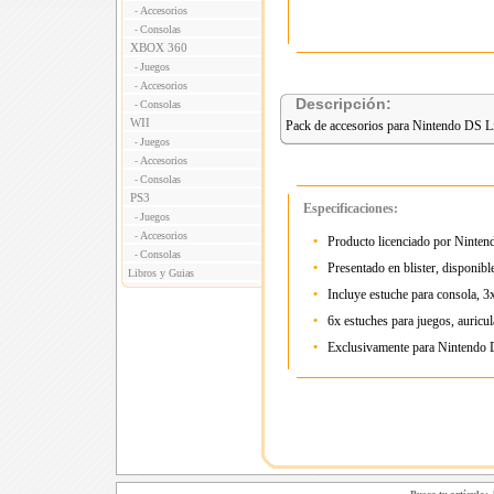
Accesorios
-
Consolas
-
XBOX 360
Juegos
-
Accesorios
-
Descripción:
Consolas
-
WII
Pack de accesorios para Nintendo DS Li
Juegos
-
Accesorios
-
Consolas
-
PS3
Especificaciones:
Juegos
-
Accesorios
-
•
Producto licenciado por Ninten
Consolas
-
•
Presentado en blister, disponibl
Libros y Guias
•
Incluye estuche para consola, 3x
•
6x estuches para juegos, auricu
•
Exclusivamente para Nintendo 