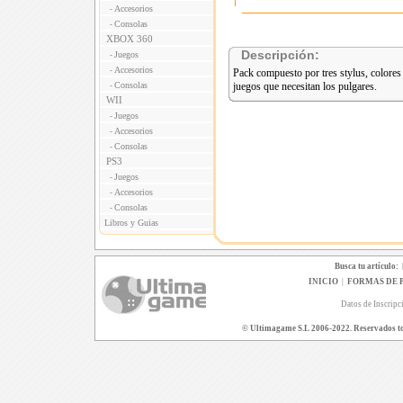
Accesorios
-
Consolas
-
XBOX 360
Descripción:
Juegos
-
Accesorios
-
Pack compuesto por tres stylus, colores b
Consolas
juegos que necesitan los pulgares.
-
WII
Juegos
-
Accesorios
-
Consolas
-
PS3
Juegos
-
Accesorios
-
Consolas
-
Libros y Guias
Busca tu artículo:
INICIO
|
FORMAS DE 
Datos de Inscripc
© Ultimagame S.L 2006-2022. Reservados todo