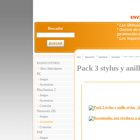
* Las última
Buscador
* Gastos de e
(promoción n
* Los mejore
>
>
>
>
Inicio
VideoJuegos
Nintendo DS
Accesorios
Pack 3 stylus y anillo 
RADIOCONTROL
Pack 3 stylus y anil
Mini Helicóptero
-
PC
Juegos
-
Accesorios
-
PlayStation 2
Juegos
-
Accesorios
-
Consolas
-
Nintendo DS
Juegos
-
Accesorios
-
Consolas
-
PSP
Juegos
-