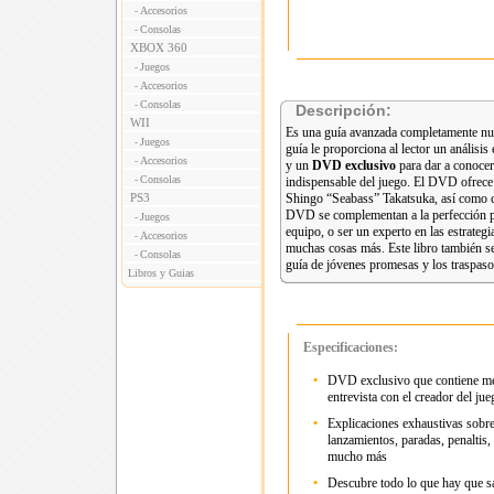
Accesorios
-
Consolas
-
XBOX 360
Juegos
-
Accesorios
-
Consolas
-
Descripción:
WII
Es una guía avanzada completamente nu
Juegos
-
guía le proporciona al lector un análisi
Accesorios
-
y un
DVD exclusivo
para dar a conocer
Consolas
-
indispensable del juego. El DVD ofrece 
PS3
Shingo “Seabass” Takatsuka, así como c
DVD se complementan a la perfección pa
Juegos
-
equipo, o ser un experto en las estrategi
Accesorios
-
muchas cosas más. Este libro también se
Consolas
-
guía de jóvenes promesas y los traspaso
Libros y Guias
Especificaciones:
•
DVD exclusivo que contiene met
entrevista con el creador del j
•
Explicaciones exhaustivas sobre
lanzamientos, paradas, penaltis,
mucho más
•
Descubre todo lo que hay que sa