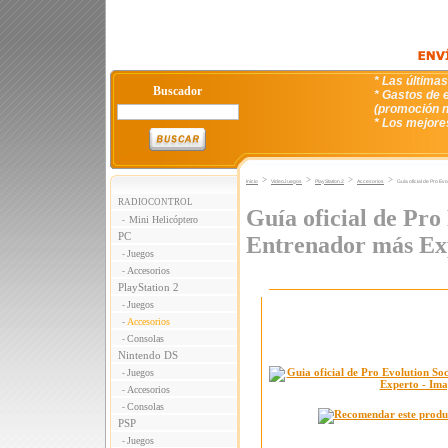
* Las última
Buscador
* Gastos de e
(promoción n
* Los mejore
>
>
>
>
Inicio
VideoJuegos
PlayStation 2
Accesorios
Guía oficial de Pro Ev
RADIOCONTROL
Guía oficial de Pro
Mini Helicóptero
-
PC
Entrenador más Ex
Juegos
-
Accesorios
-
PlayStation 2
Juegos
-
Accesorios
-
Consolas
-
Nintendo DS
Juegos
-
Accesorios
-
Consolas
-
PSP
Juegos
-