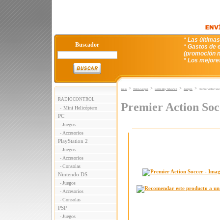
* Las última
Buscador
* Gastos de e
(promoción n
* Los mejore
>
>
>
>
Inicio
VideoJuegos
Game Boy Advance
Juegos
Premier Action So
RADIOCONTROL
Premier Action Soc
Mini Helicóptero
-
PC
Juegos
-
Accesorios
-
PlayStation 2
Juegos
-
Accesorios
-
Consolas
-
Nintendo DS
Juegos
-
Accesorios
-
Consolas
-
PSP
Juegos
-