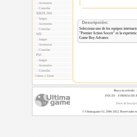
Accesorios
-
Consolas
-
XBOX 360
Juegos
-
Descripción:
Accesorios
-
Selecciona uno de los equipos internacion
Consolas
-
"Premier Action Soccer" es la experienci
WII
Game Boy Advance.
Juegos
-
Accesorios
-
Consolas
-
PS3
Juegos
-
Accesorios
-
Consolas
-
Libros y Guias
Busca tu artículo:
INICIO
|
FORMAS DE 
Datos de Inscripc
© Ultimagame S.L 2006-2022. Reservados todo